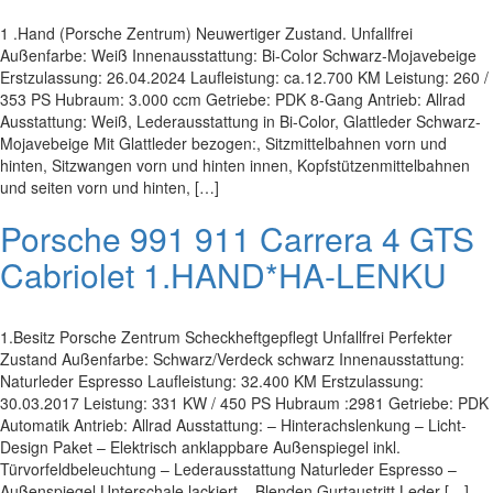
1 .Hand (Porsche Zentrum) Neuwertiger Zustand. Unfallfrei
Außenfarbe: Weiß Innenausstattung: Bi-Color Schwarz-Mojavebeige
Erstzulassung: 26.04.2024 Laufleistung: ca.12.700 KM Leistung: 260 /
353 PS Hubraum: 3.000 ccm Getriebe: PDK 8-Gang Antrieb: Allrad
Ausstattung: Weiß, Lederausstattung in Bi-Color, Glattleder Schwarz-
Mojavebeige Mit Glattleder bezogen:, Sitzmittelbahnen vorn und
hinten, Sitzwangen vorn und hinten innen, Kopfstützenmittelbahnen
und seiten vorn und hinten, […]
Porsche 991 911 Carrera 4 GTS
Cabriolet 1.HAND*HA-LENKU
1.Besitz Porsche Zentrum Scheckheftgepflegt Unfallfrei Perfekter
Zustand Außenfarbe: Schwarz/Verdeck schwarz Innenausstattung:
Naturleder Espresso Laufleistung: 32.400 KM Erstzulassung:
30.03.2017 Leistung: 331 KW / 450 PS Hubraum :2981 Getriebe: PDK
Automatik Antrieb: Allrad Ausstattung: – Hinterachslenkung – Licht-
Design Paket – Elektrisch anklappbare Außenspiegel inkl.
Türvorfeldbeleuchtung – Lederausstattung Naturleder Espresso –
Außenspiegel Unterschale lackiert – Blenden Gurtaustritt Leder […]