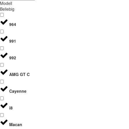
Modell
Beliebig
964
991
992
AMG GT C
Cayenne
i8
Macan