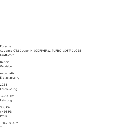
Porsche
Cayenne GTS Coupe INNODRIVE*22 TURBO*SOFT-CLOSE*
Kraftstoff
Benzin
Getriebe
Automatik
Erstzulassung
2024
Laufleistung
14.700 km
Leistung
368 kW
/ 493 PS
Preis
129.790,00 €