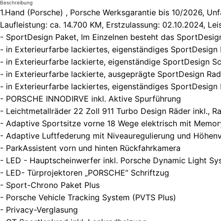
Beschreibung
1.Hand (Porsche) , Porsche Werksgarantie bis 10/2026, Unf
Laufleistung: ca. 14.700 KM, Erstzulassung: 02.10.2024, Le
- SportDesign Paket, Im Einzelnen besteht das SportDesi
- in Exterieurfarbe lackiertes, eigenständiges SportDesign 
- in Exterieurfarbe lackierte, eigenständige SportDesign S
- in Exterieurfarbe lackierte, ausgeprägte SportDesign Ra
- in Exterieurfarbe lackiertes, eigenständiges SportDesign 
- PORSCHE INNODIRVE inkl. Aktive Spurführung
- Leichtmetallräder 22 Zoll 911 Turbo Design Räder inkl., R
- Adaptive Sportsitze vorne 18 Wege elektrisch mit Memo
- Adaptive Luftfederung mit Niveauregulierung und Höhenv
- ParkAssistent vorn und hinten Rückfahrkamera
- LED - Hauptscheinwerfer inkl. Porsche Dynamic Light Sy
- LED- Türprojektoren „PORSCHE“ Schriftzug
- Sport-Chrono Paket Plus
- Porsche Vehicle Tracking System (PVTS Plus)
- Privacy-Verglasung