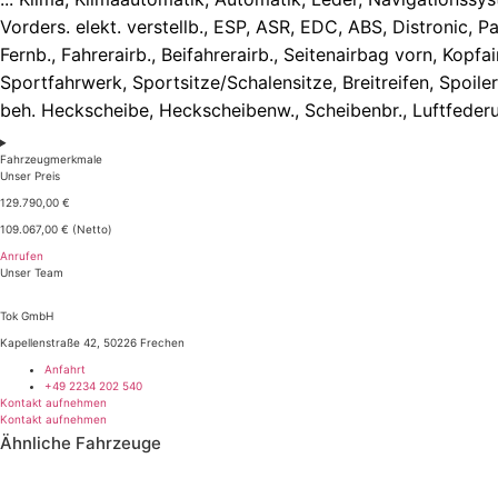
Vorders. elekt. verstellb., ESP, ASR, EDC, ABS, Distronic,
Fernb., Fahrerairb., Beifahrerairb., Seitenairbag vorn, Kop
Sportfahrwerk, Sportsitze/Schalensitze, Breitreifen, Spoiler,
beh. Heckscheibe, Heckscheibenw., Scheibenbr., Luftfederung,
Fahrzeugmerkmale
Unser Preis
129.790,00 €
109.067,00 € (Netto)
Anrufen
Unser Team
Tok GmbH
Kapellenstraße 42, 50226 Frechen
Anfahrt
+49 2234 202 540
Kontakt aufnehmen
Kontakt aufnehmen
Ähnliche Fahrzeuge