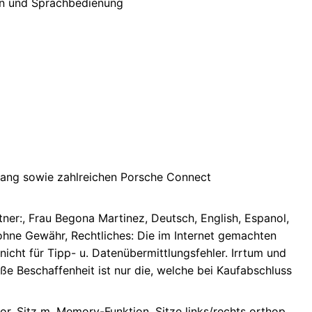
len und Sprachbedienung
ugang sowie zahlreichen Porsche Connect
ner:, Frau Begona Martinez, Deutsch, English, Espanol,
ohne Gewähr, Rechtliches: Die im Internet gemachten
icht für Tipp- u. Datenübermittlungsfehler. Irrtum und
e Beschaffenheit ist nur die, welche bei Kaufabschluss
or, Sitz m. Memory-Funktion, Sitze links/rechts orthop.,