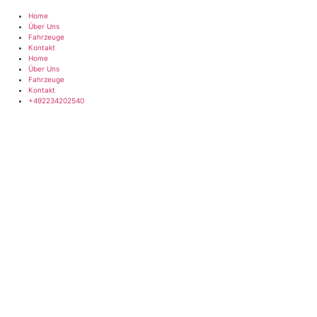
Zum
Inhalt
Home
springen
Über Uns
Fahrzeuge
Kontakt
Home
Über Uns
Fahrzeuge
Kontakt
+492234202540