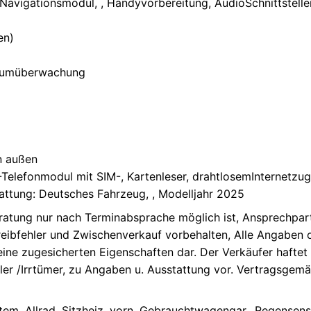
Navigationsmodul, , Handyvorbereitung, Audio­Schnittstel
en)
nraumüberwachung
n außen
E-Telefonmodul mit SIM-, Kartenleser, drahtlosemInternetz
tattung: Deutsches Fahrzeug, , Modelljahr 2025
eratung nur nach Terminabsprache möglich ist, Ansprechpart
reibfehler und Zwischenverkauf vorbehalten, Alle Angaben 
ine zugesicherten Eigenschaften dar. Der Verkäufer haftet n
er /Irrtümer, zu Angaben u. Ausstattung vor. Vertragsgemäß
stem, Allrad, Sitzheiz. vorn, Gebrauchtwagengar., Regensens