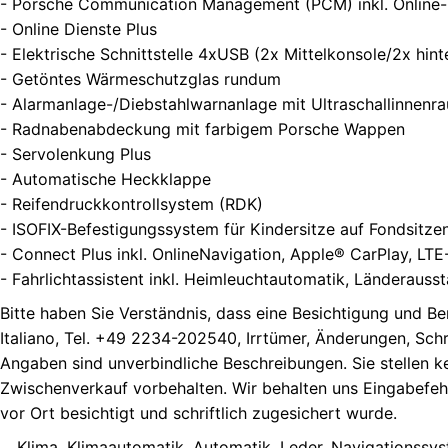
- Porsche Communication Management (PCM) inkl. Online­-
- Online Dienste Plus
- Elektrische Schnittstelle 4xUSB (2x Mittelkonsole/2x hint
- Getöntes Wärmeschutzglas rundum
- Alarmanlage-/Diebstahlwarnanlage mit Ultraschallinne
- Radnabenabdeckung mit farbigem Porsche Wappen
- Servolenkung Plus
- Automatische Heckklappe
- Reifendruckkontrollsystem (RDK)
- ISOFIX-Befestigungssystem für Kindersitze auf Fondsitze
- Connect Plus inkl. OnlineNavigation, Apple® CarPlay, LT
- Fahrlichtassistent inkl. Heimleuchtautomatik, Länderauss
Bitte haben Sie Verständnis, dass eine Besichtigung und B
Italiano, Tel. +49 2234-202540, Irrtümer, Änderungen, Sch
Angaben sind unverbindliche Beschreibungen. Sie stellen ke
Zwischenverkauf vorbehalten. Wir behalten uns Eingabefehl
vor Ort besichtigt und schriftlich zugesichert wurde.
... Klima, Klimaautomatik, Automatik, Leder, Navigationssy