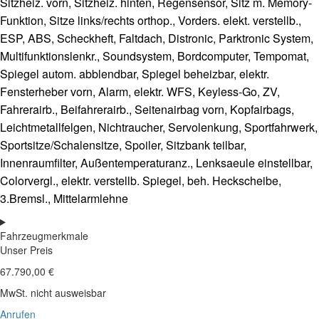
Sitzheiz. vorn, Sitzheiz. hinten, Regensensor, Sitz m. Memory-
Funktion, Sitze links/rechts orthop., Vorders. elekt. verstellb.,
ESP, ABS, Scheckheft, Faltdach, Distronic, Parktronic System,
Multifunktionslenkr., Soundsystem, Bordcomputer, Tempomat,
Spiegel autom. abblendbar, Spiegel beheizbar, elektr.
Fensterheber vorn, Alarm, elektr. WFS, Keyless-Go, ZV,
Fahrerairb., Beifahrerairb., Seitenairbag vorn, Kopfairbags,
Leichtmetallfelgen, Nichtraucher, Servolenkung, Sportfahrwerk,
Sportsitze/Schalensitze, Spoiler, Sitzbank teilbar,
Innenraumfilter, Außentemperaturanz., Lenksaeule einstellbar,
Colorvergl., elektr. verstellb. Spiegel, beh. Heckscheibe,
3.Bremsl., Mittelarmlehne
Fahrzeugmerkmale
Unser Preis
67.790,00 €
MwSt. nicht ausweisbar
Anrufen