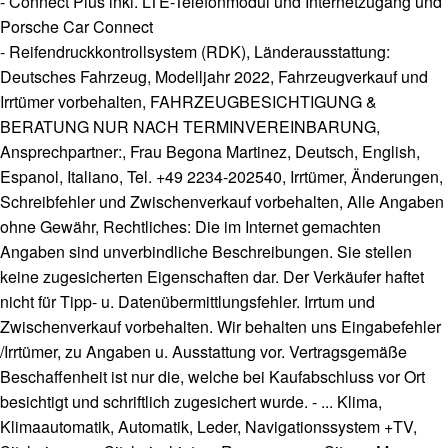
- Connect Plus inkl. LTE-Telefonmodul und Internetzugang und
Porsche Car Connect
- Reifendruckkontrollsystem (RDK), Länderausstattung:
Deutsches Fahrzeug, Modelljahr 2022, Fahrzeugverkauf und
Irrtümer vorbehalten, FAHRZEUGBESICHTIGUNG &
BERATUNG NUR NACH TERMINVEREINBARUNG,
Ansprechpartner:, Frau Begona Martinez, Deutsch, English,
Espanol, Italiano, Tel. +49 2234-202540, Irrtümer, Änderungen,
Schreibfehler und Zwischenverkauf vorbehalten, Alle Angaben
ohne Gewähr, Rechtliches: Die im Internet gemachten
Angaben sind unverbindliche Beschreibungen. Sie stellen
keine zugesicherten Eigenschaften dar. Der Verkäufer haftet
nicht für Tipp- u. Datenübermittlungsfehler. Irrtum und
Zwischenverkauf vorbehalten. Wir behalten uns Eingabefehler
/Irrtümer, zu Angaben u. Ausstattung vor. Vertragsgemäße
Beschaffenheit ist nur die, welche bei Kaufabschluss vor Ort
besichtigt und schriftlich zugesichert wurde. - ... Klima,
Klimaautomatik, Automatik, Leder, Navigationssystem +TV,