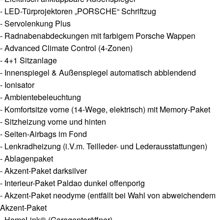
- LED-Türprojektoren „PORSCHE“ Schriftzug
- Servolenkung Plus
- Radnabenabdeckungen mit farbigem Porsche Wappen
- Advanced Climate Control (4-Zonen)
- 4+1 Sitzanlage
- Innenspiegel & Außenspiegel automatisch abblendend
- Ionisator
- Ambientebeleuchtung
- Komfortsitze vorne (14-Wege, elektrisch) mit Memory-Paket
- Sitzheizung vorne und hinten
- Seiten-Airbags im Fond
- Lenkradheizung (i.V.m. Teilleder- und Lederausstattungen)
- Ablagenpaket
- Akzent-Paket darksilver
- Interieur-Paket Paldao dunkel offenporig
- Akzent-Paket neodyme (entfällt bei Wahl von abweichendem
Akzent-Paket
- HomeLink® (Garagentoröffner)