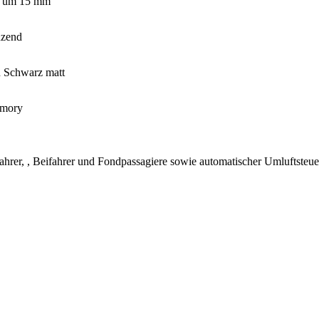
ng um 15 mm
nzend
n Schwarz matt
emory
ahrer, , Beifahrer und Fondpassagiere sowie automatischer Umluftsteue