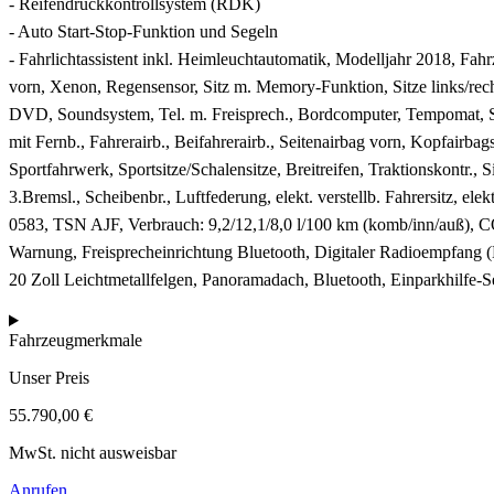
- Reifendruckkontrollsystem (RDK)
- Auto Start-Stop-Funktion und Segeln
- Fahrlichtassistent inkl. Heimleuchtautomatik, Modelljahr 2018, Fah
vorn, Xenon, Regensensor, Sitz m. Memory-Funktion, Sitze links/recht
DVD, Soundsystem, Tel. m. Freisprech., Bordcomputer, Tempomat, Spi
mit Fernb., Fahrerairb., Beifahrerairb., Seitenairbag vorn, Kopfairb
Sportfahrwerk, Sportsitze/Schalensitze, Breitreifen, Traktionskontr., S
3.Bremsl., Scheibenbr., Luftfederung, elekt. verstellb. Fahrersitz, e
0583, TSN AJF, Verbrauch: 9,2/12,1/8,0 l/100 km (komb/inn/auß), CO
Warnung, Freisprecheinrichtung Bluetooth, Digitaler Radioempfang
20 Zoll Leichtmetallfelgen, Panoramadach, Bluetooth, Einparkhilfe-S
Fahrzeugmerkmale
Unser Preis
55.790,00 €
MwSt. nicht ausweisbar
Anrufen