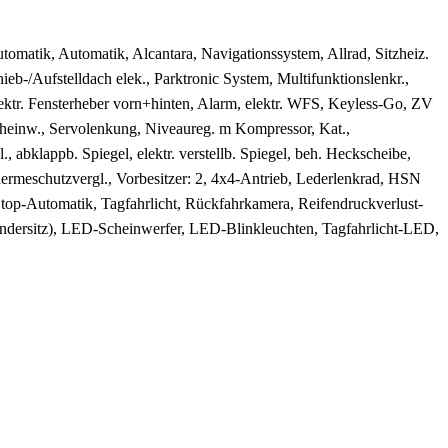
utomatik, Automatik, Alcantara, Navigationssystem, Allrad, Sitzheiz.
eb-/Aufstelldach elek., Parktronic System, Multifunktionslenkr.,
ektr. Fensterheber vorn+hinten, Alarm, elektr. WFS, Keyless-Go, ZV
lscheinw., Servolenkung, Niveaureg. m Kompressor, Kat.,
., abklappb. Spiegel, elektr. verstellb. Spiegel, beh. Heckscheibe,
 Waermeschutzvergl., Vorbesitzer: 2, 4x4-Antrieb, Lederlenkrad, HSN
Stop-Automatik, Tagfahrlicht, Rückfahrkamera, Reifendruckverlust-
ndersitz), LED-Scheinwerfer, LED-Blinkleuchten, Tagfahrlicht-LED,