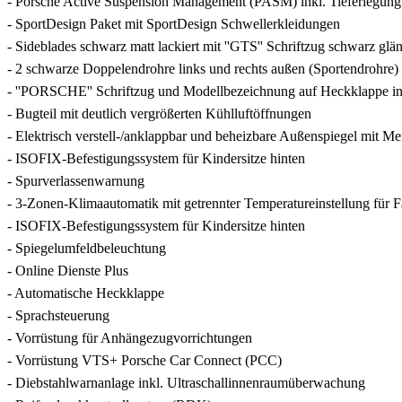
- Porsche Active Suspension Management (PASM) inkl. Tieferlegu
- SportDesign Paket mit SportDesign Schwellerkleidungen
- Sideblades schwarz matt lackiert mit ''GTS'' Schriftzug schwarz glä
- 2 schwarze Doppelendrohre links und rechts außen (Sportendrohre)
- ''PORSCHE'' Schriftzug und Modellbezeichnung auf Heckklappe i
- Bugteil mit deutlich vergrößerten Kühlluftöffnungen
- Elektrisch verstell-/anklappbar und beheizbare Außenspiegel mit M
- ISOFIX-Befestigungssystem für Kindersitze hinten
- Spurverlassenwarnung
- 3-Zonen-Klimaautomatik mit getrennter Temperatureinstellung für F
- ISOFIX-Befestigungssystem für Kindersitze hinten
- Spiegelumfeldbeleuchtung
- Online Dienste Plus
- Automatische Heckklappe
- Sprachsteuerung
- Vorrüstung für Anhängezugvorrichtungen
- Vorrüstung VTS+ Porsche Car Connect (PCC)
- Diebstahlwarnanlage inkl. Ultraschallinnenraumüberwachung