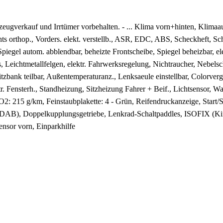
rzeugverkauf und Irrtümer vorbehalten. - ... Klima vorn+hinten, Klimaa
s orthop., Vorders. elekt. verstellb., ASR, EDC, ABS, Scheckheft, Schi
egel autom. abblendbar, beheizte Frontscheibe, Spiegel beheizbar, el
ags, Leichtmetallfelgen, elektr. Fahrwerksregelung, Nichtraucher, Nebe
itzbank teilbar, Außentemperaturanz., Lenksaeule einstellbar, Colorvergl
lektr. Fensterh., Standheizung, Sitzheizung Fahrer + Beif., Lichtsensor,
2: 215 g/km, Feinstaubplakette: 4 - Grün, Reifendruckanzeige, Start/
 (DAB), Doppelkupplungsgetriebe, Lenkrad-Schaltpaddles, ISOFIX (Ki
ensor vorn, Einparkhilfe