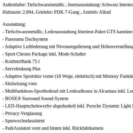
Außenfarbe: Tiefschwarzmetallic , Innenausstattung: Schwarz Interie
Hubraum: 2.894, Getriebe: PDK 7-Gang , Antrieb: Allrad
Ausstattung:
- Tiefschwarzmetallic, Lederausstattung Interieur-Paket GTS karminr
- Panorama Dachsystem
- Adaptive Luftfederung mit Niveauregulierung und Höhenverstellu
- Sport Chrono Package inkl. Mode-Schalter
- Kraftstofftank 75 l
- Servolenkung Plus
- Adaptive Sportsitze vorne (18 Wege, elektrisch) mit Memory Funkti
- Sitzheizung vorn
- Multifunktions-Sportlenkrad mit Lenkradkranz in Alcantara inkl. L
- BOSE® Surround Sound-System
- LED-Hauptscheinwerfer abgedunkelt inkl. Porsche Dynamic Light 
- Privacy-Verglasung
- Spurwechselassistent
- ParkAssistent vorn und hinten inkl. Rückfahrkamera