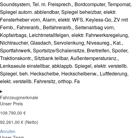
Soundsystem, Tel. m. Freisprech., Bordcomputer, Tempomat,
Spiegel autom. abblendbar, Spiegel beheizbar, elektr.
Fensterheber vorn, Alarm, elektr. WFS, Keyless-Go, ZV mit
Fernb., Fahrerairb., Beifahrerairb., Seitenairbag vorn,
Kopfairbags, Leichtmetallfelgen, elektr. Fahrwerksregelung,
Nichtraucher, Glasdach, Servolenkung, Niveaureg., Kat.,
Sportfahrwerk, Sportsitze/Schalensitze, Breitreifen, Spoiler,
Traktionskontr., Sitzbank teilbar, Außentemperaturanz.,
Lenksaeule einstellbar, abklappb. Spiegel, elektr. verstellb.
Spiegel, beh. Heckscheibe, Heckscheibenw., Luftfederung,
elekt. verstellb. Fahrersitz, orthop. Fa
Fahrzeugmerkmale
Unser Preis
109.790,00 €
92.261,00 € (Netto)
Anrufen
Unser Team