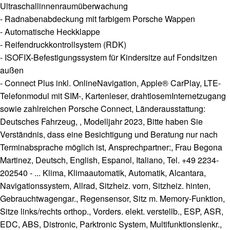
Ultraschallinnenraumüberwachung
- Radnabenabdeckung mit farbigem Porsche Wappen
- Automatische Heckklappe
- Reifendruckkontrollsystem (RDK)
- ISOFIX-Befestigungssystem für Kindersitze auf Fondsitzen
außen
- Connect Plus inkl. OnlineNavigation, Apple® CarPlay, LTE-
Telefonmodul mit SIM-, Kartenleser, drahtlosemInternetzugang
sowie zahlreichen Porsche Connect, Länderausstattung:
Deutsches Fahrzeug, , Modelljahr 2023, Bitte haben Sie
Verständnis, dass eine Besichtigung und Beratung nur nach
Terminabsprache möglich ist, Ansprechpartner:, Frau Begona
Martinez, Deutsch, English, Espanol, Italiano, Tel. +49 2234-
202540 - ... Klima, Klimaautomatik, Automatik, Alcantara,
Navigationssystem, Allrad, Sitzheiz. vorn, Sitzheiz. hinten,
Gebrauchtwagengar., Regensensor, Sitz m. Memory-Funktion,
Sitze links/rechts orthop., Vorders. elekt. verstellb., ESP, ASR,
EDC, ABS, Distronic, Parktronic System, Multifunktionslenkr.,