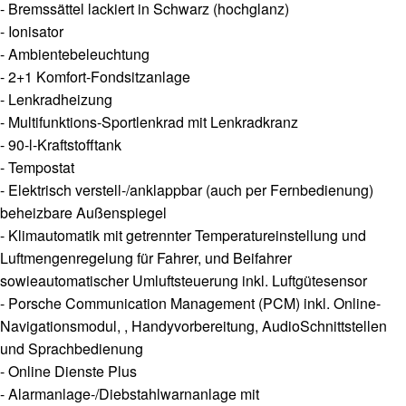
- Bremssättel lackiert in Schwarz (hochglanz)
- Ionisator
- Ambientebeleuchtung
- 2+1 Komfort-Fondsitzanlage
- Lenkradheizung
- Multifunktions-Sportlenkrad mit Lenkradkranz
- 90-l-Kraftstofftank
- Tempostat
- Elektrisch verstell-/anklappbar (auch per Fernbedienung)
beheizbare Außenspiegel
- Klimautomatik mit getrennter Temperatureinstellung und
Luftmengenregelung für Fahrer, und Beifahrer
sowieautomatischer Umluftsteuerung inkl. Luftgütesensor
- Porsche Communication Management (PCM) inkl. Online­-
Navigationsmodul, , Handyvorbereitung, Audio­Schnittstellen
und Sprachbedienung
- Online Dienste Plus
- Alarmanlage-/Diebstahlwarnanlage mit