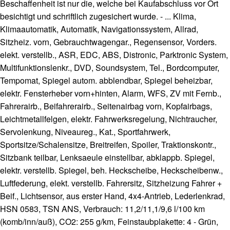
Beschaffenheit ist nur die, welche bei Kaufabschluss vor Ort
besichtigt und schriftlich zugesichert wurde. - ... Klima,
Klimaautomatik, Automatik, Navigationssystem, Allrad,
Sitzheiz. vorn, Gebrauchtwagengar., Regensensor, Vorders.
elekt. verstellb., ASR, EDC, ABS, Distronic, Parktronic System,
Multifunktionslenkr., DVD, Soundsystem, Tel., Bordcomputer,
Tempomat, Spiegel autom. abblendbar, Spiegel beheizbar,
elektr. Fensterheber vorn+hinten, Alarm, WFS, ZV mit Fernb.,
Fahrerairb., Beifahrerairb., Seitenairbag vorn, Kopfairbags,
Leichtmetallfelgen, elektr. Fahrwerksregelung, Nichtraucher,
Servolenkung, Niveaureg., Kat., Sportfahrwerk,
Sportsitze/Schalensitze, Breitreifen, Spoiler, Traktionskontr.,
Sitzbank teilbar, Lenksaeule einstellbar, abklappb. Spiegel,
elektr. verstellb. Spiegel, beh. Heckscheibe, Heckscheibenw.,
Luftfederung, elekt. verstellb. Fahrersitz, Sitzheizung Fahrer +
Beif., Lichtsensor, aus erster Hand, 4x4-Antrieb, Lederlenkrad,
HSN 0583, TSN ANS, Verbrauch: 11,2/11,1/9,6 l/100 km
(komb/inn/auß), CO2: 255 g/km, Feinstaubplakette: 4 - Grün,