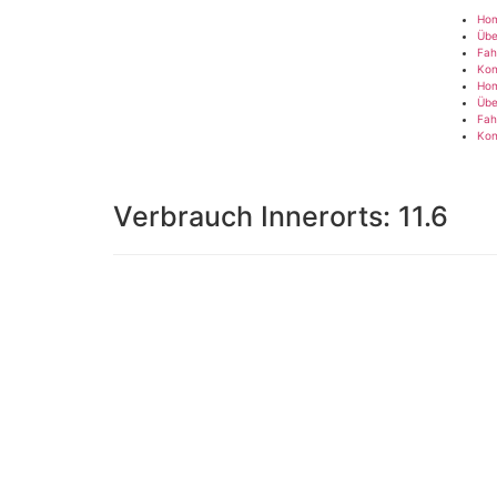
Ho
Übe
Fah
Kon
Ho
Übe
Fah
Kon
Verbrauch Innerorts:
11.6
Impressum
|
Datenschutz