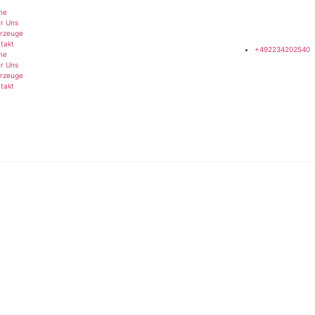
me
r Uns
rzeuge
takt
+492234202540
me
r Uns
rzeuge
takt