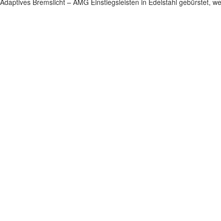
Adaptives Bremslicht – AMG Einstiegsleisten in Edelstahl gebürstet, 
Impressum
|
Datenschutz