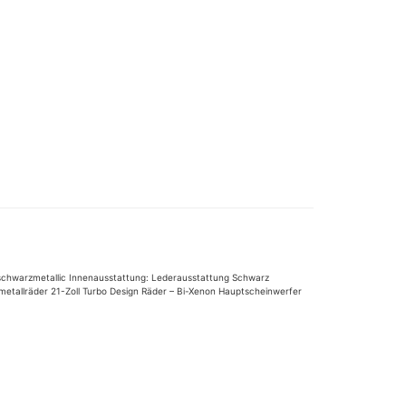
fschwarzmetallic Innenausstattung: Lederausstattung Schwarz
tmetallräder 21-Zoll Turbo Design Räder – Bi-Xenon Hauptscheinwerfer