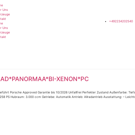
me
r Uns
rzeuge
takt
+492234202540
me
r Uns
rzeuge
takt
O RAD*PANORMAA*BI-XENON*PC
führt Porsche Approved Garantie bis 10/2026 Unfallfrei Perfekter Zustand Außenfarbe: Tie
/ 258 PS Hubraum: 3.000 ccm Getriebe: Automatik Antrieb: Allradantrieb Ausstattung: – Leich