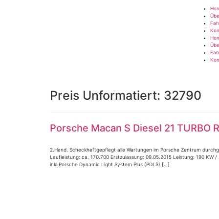
Ho
Übe
Fah
Kon
Ho
Übe
Fah
Kon
Preis Unformatiert:
32790
Porsche Macan S Diesel 21 TURB
2.Hand. Scheckheftgepflegt alle Wartungen im Porsche Zentrum durchge
Laufleistung: ca. 170.700 Erstzulassung: 09.05.2015 Leistung: 190 KW 
inkl.Porsche Dynamic Light System Plus (PDLS) […]
Impressum
|
Datenschutz