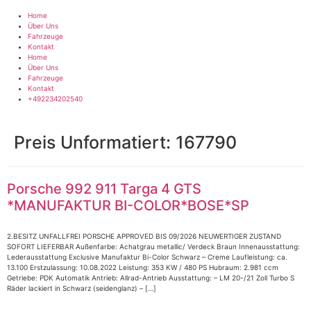
Zum
Inhalt
Home
springen
Über Uns
Fahrzeuge
Kontakt
Home
Über Uns
Fahrzeuge
Kontakt
+492234202540
Preis Unformatiert:
167790
Porsche 992 911 Targa 4 GTS
*MANUFAKTUR BI-COLOR*BOSE*SP
2.BESITZ UNFALLFREI PORSCHE APPROVED BIS 09/2026 NEUWERTIGER ZUSTAND
SOFORT LIEFERBAR Außenfarbe: Achatgrau metallic/ Verdeck Braun Innenausstattung:
Lederausstattung Exclusive Manufaktur Bi-Color Schwarz – Creme Laufleistung: ca.
13.100 Erstzulassung: 10.08.2022 Leistung: 353 KW / 480 PS Hubraum: 2.981 ccm
Getriebe: PDK Automatik Antrieb: Allrad-Antrieb Ausstattung: – LM 20-/21 Zoll Turbo S
Räder lackiert in Schwarz (seidenglanz) – […]
Impressum
|
Datenschutz