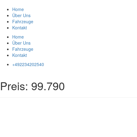
Zum
Inhalt
Home
springen
Über Uns
Fahrzeuge
Kontakt
Home
Über Uns
Fahrzeuge
Kontakt
+492234202540
Preis:
99.790
Impressum
|
Datenschutz