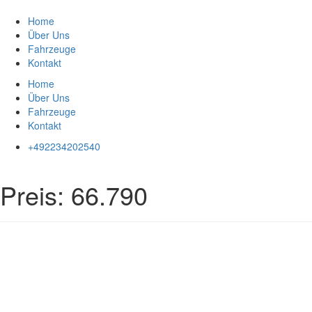
Zum
Inhalt
Home
springen
Über Uns
Fahrzeuge
Kontakt
Home
Über Uns
Fahrzeuge
Kontakt
+492234202540
Preis:
66.790
Impressum
|
Datenschutz