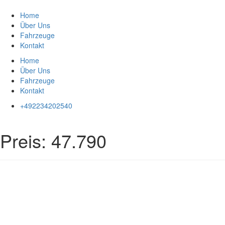
Zum
Inhalt
Home
springen
Über Uns
Fahrzeuge
Kontakt
Home
Über Uns
Fahrzeuge
Kontakt
+492234202540
Preis:
47.790
Impressum
|
Datenschutz