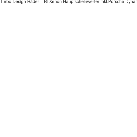
Turbo Design Räder – Bi-Xenon Hauptscheinwerfer inkl.Porsche Dynam
Impressum
|
Datenschutz