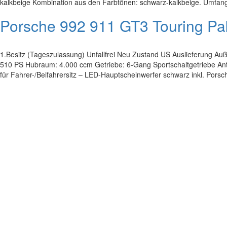
kalkbeige Kombination aus den Farbtönen: schwarz-kalkbeige. Umfang
Porsche 992 911 GT3 Touring 
1.Besitz (Tageszulassung) Unfallfrei Neu Zustand US Auslieferung Au
510 PS Hubraum: 4.000 ccm Getriebe: 6-Gang Sportschaltgetriebe Ant
für Fahrer-/Beifahrersitz – LED-Hauptscheinwerfer schwarz inkl. Pors
Impressum
|
Datenschutz