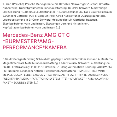
1.Hand (Porsche) Porsche Werksgarantie bis 10//2026 Neuwertiger Zustand. Unfallfrei
Außenfarbe: Quarzitgraumetallic Innenausstattung: Bi-Color Schwarz-Mojavebeige
Erstzulassung: 10.10.2024 Laufleistung: ca. 12.300 Leistung: 260 KW / 353 PS Hubraum:
3.000 ccm Getriebe: PDK 8-Gang Antrieb: Allrad Ausstattung: Quarzitgraumetallic,
Lederausstattung in Bi-Color Schwarz-Mojavebeige Mit Glattleder bezogen,
Sitzmittelbahnen vorn und hinten. Sitzwangen vorn und hinten innen,
Kopfstützenmittelbahnen vorn und hinten […]
Mercedes-Benz AMG GT C
*BURMESTER*AMG-
PERFORMANCE*KAMERA
3.Besitz Garagenfahrzeug Scheckheft gepflegt Unfallfrei Perfekter Zustand Außenfarbe:
Magnetitschwarz Metallic Innenausstattung: Leder Exclusiv Schwarz Laufleistung: ca.
56.400 Erstzulassung: 11.06.2018 Getriebe: 7- Gang Automatisch Leistung: 410 KW/557
PS Hubraum: 4.000 ccm Antrieb: Heckantrieb Ausstattung: – MAGNETITSCHWARZ –
METALLICLACK, LEDER EXCLUSIV – SCHWARZ ANTHRAZIT – HINTERACHSLENKUNG –
RUECKFAHRKAMERA – PARKTRONIC-SYSTEM (PTS) – SPURPAKET – AMG-GALVANIK-
PAKET – SOUNDSYSTEM […]
Impressum
|
Datenschutz