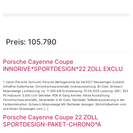
Preis:
105.790
Porsche Cayenne Coupe
INNORIVE*SPORTDESIGN*22 ZOLL EXCLU
1 .Hand (Porsche Zentrum) Porsche Werksgarantie bis 04/2027 Neuwertiger Zustand.
Unfallfrei Außenfarbe: Chromitschwarzmetallic Innenausstattung: Bi-Color Schwarz-
Mojavebeige Laufleistung: ca. 11.000 KM Erstzulassung: 07.04.2025 Leistung: 260 / 353
PS Hubraum: 3.000 ccm Getriebe: PDK 8-Gang Antrieb: Allrad Ausstattung:
Chromitschwarzmetallic, Serienleder in Bi-Color, Glattleder Teillederausstattung in der
Farbkombination: Schwarz-Mojavebeige Mit Glattleder bezogen: Sitzmittelbahnen vorn
und hinten Sitzwangen vorn […]
Porsche Cayenne Coupe 22 ZOLL
SPORTDESIGN-PAKET-CHRONO*A