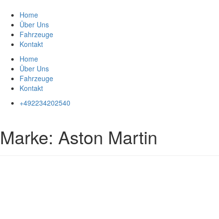
Zum
Inhalt
Home
springen
Über Uns
Fahrzeuge
Kontakt
Home
Über Uns
Fahrzeuge
Kontakt
+492234202540
Marke:
Aston Martin
Impressum
|
Datenschutz