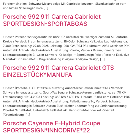
Farbkombination: Schwarz-Mojavebeige Mit Glattleder bezogen: Sitzmittelbahnen vorn
und hinten Sitzwangen vorn […]
Porsche 992 911 Carrera Cabriolet
SPORTDESIGN-SPORTABGAS
1.Besitz Porsche Werksgarantie bis 08/2027 Unfallfrei Neuwertiger Zustand Außenfarbe:
Kreide / Verdeck Braun Innenausstattung: Bi-Color Schwarz Kalkbeige Laufleistung: ca.
7.400 Erstzulassung: 27.08.2025 Leistung: 290 KW /394 PS Hubraum: 2981 Getriebe: PDK
Automatik Antrieb: Heck-Antrieb Ausstattung: Kreide, Verdeck Braun, Innenfarben
Lederausstattung in Bi-Color Schwarz-Kalkbeige, – SportDesign Paket Porsche Exclusive
Manufaktur Beinhaltet: – Bugverkleidung in eigenständigem Design, […]
Porsche 992 911 Carrera Cabriolet GTS
EINZELSTÜCK*MANUFA
1.Besitz (Porsche AG ) Unfallfrei Neuwertig Außenfarbe: Palladiummetallic / Verdeck
Schwarz Innenausstattung: Sport-Tex Square Schwarz-Aurum Laufleistung: ca. 70 KM
Erstzulassung: 19.04.2023 Leistung: 353 KW / 480 PS Hubraum: 2.981 ccm Getriebe: PDK
Automatik Antrieb: Heck-Antrieb Ausstattung: Palladiummetallic, Verdeck Schwarz,
Lederausstattung in Schwarz-Aurum Zusätzlicher Lederumfang zur Serienausstattung:
Oberteil Schalttafel , Unterteil Schalttafel inkl. Handschuhfachdeckel, Oberteil
Türverkleidung, […]
Porsche Cayenne E-Hybrid Coupe
SPORTDESIGN*INNODRIVE*22