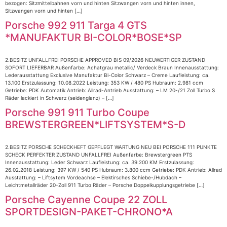
bezogen: Sitzmittelbahnen vorn und hinten Sitzwangen vorn und hinten innen,
Sitzwangen vorn und hinten […]
Porsche 992 911 Targa 4 GTS
*MANUFAKTUR BI-COLOR*BOSE*SP
2.BESITZ UNFALLFREI PORSCHE APPROVED BIS 09/2026 NEUWERTIGER ZUSTAND
SOFORT LIEFERBAR Außenfarbe: Achatgrau metallic/ Verdeck Braun Innenausstattung:
Lederausstattung Exclusive Manufaktur Bi-Color Schwarz – Creme Laufleistung: ca.
13.100 Erstzulassung: 10.08.2022 Leistung: 353 KW / 480 PS Hubraum: 2.981 ccm
Getriebe: PDK Automatik Antrieb: Allrad-Antrieb Ausstattung: – LM 20-/21 Zoll Turbo S
Räder lackiert in Schwarz (seidenglanz) – […]
Porsche 991 911 Turbo Coupe
BREWSTERGREEN*LIFTSYSTEM*S-D
2.BESITZ PORSCHE SCHECKHEFT GEPFLEGT WARTUNG NEU BEI PORSCHE 111 PUNKTE
SCHECK PERFEKTER ZUSTAND UNFALLFREI Außenfarbe: Brewstergreen PTS
Innenausstattung: Leder Schwarz Laufleistung: ca. 39.200 KM Erstzulassung:
26.02.2018 Leistung: 397 KW / 540 PS Hubraum: 3.800 ccm Getriebe: PDK Antrieb: Allrad
Ausstattung: – Liftsytem Vordeachse – Elektirsches Schiebe-/Hubdach –
Leichtmetallräder 20-Zoll 911 Turbo Räder – Porsche Doppelkupplungsgetriebe […]
Porsche Cayenne Coupe 22 ZOLL
SPORTDESIGN-PAKET-CHRONO*A