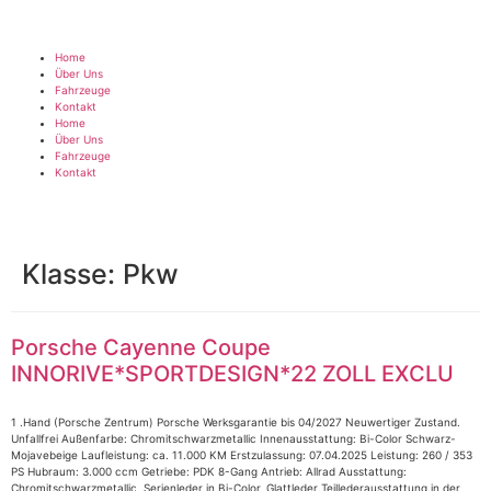
Home
Über Uns
Fahrzeuge
Kontakt
Home
Über Uns
Fahrzeuge
Kontakt
Klasse:
Pkw
Porsche Cayenne Coupe
INNORIVE*SPORTDESIGN*22 ZOLL EXCLU
1 .Hand (Porsche Zentrum) Porsche Werksgarantie bis 04/2027 Neuwertiger Zustand.
Unfallfrei Außenfarbe: Chromitschwarzmetallic Innenausstattung: Bi-Color Schwarz-
Mojavebeige Laufleistung: ca. 11.000 KM Erstzulassung: 07.04.2025 Leistung: 260 / 353
PS Hubraum: 3.000 ccm Getriebe: PDK 8-Gang Antrieb: Allrad Ausstattung:
Chromitschwarzmetallic, Serienleder in Bi-Color, Glattleder Teillederausstattung in der