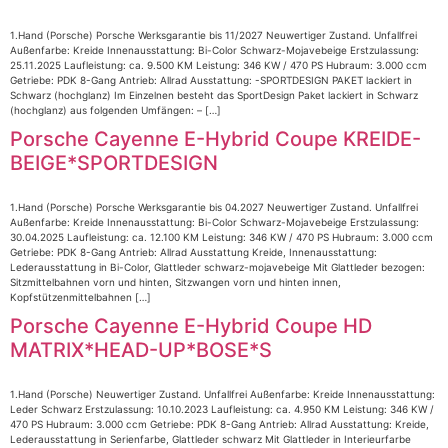
1.Hand (Porsche) Porsche Werksgarantie bis 11/2027 Neuwertiger Zustand. Unfallfrei
Außenfarbe: Kreide Innenausstattung: Bi-Color Schwarz-Mojavebeige Erstzulassung:
25.11.2025 Laufleistung: ca. 9.500 KM Leistung: 346 KW / 470 PS Hubraum: 3.000 ccm
Getriebe: PDK 8-Gang Antrieb: Allrad Ausstattung: -SPORTDESIGN PAKET lackiert in
Schwarz (hochglanz) Im Einzelnen besteht das SportDesign Paket lackiert in Schwarz
(hochglanz) aus folgenden Umfängen: – […]
Porsche Cayenne E-Hybrid Coupe KREIDE-
BEIGE*SPORTDESIGN
1.Hand (Porsche) Porsche Werksgarantie bis 04.2027 Neuwertiger Zustand. Unfallfrei
Außenfarbe: Kreide Innenausstattung: Bi-Color Schwarz-Mojavebeige Erstzulassung:
30.04.2025 Laufleistung: ca. 12.100 KM Leistung: 346 KW / 470 PS Hubraum: 3.000 ccm
Getriebe: PDK 8-Gang Antrieb: Allrad Ausstattung Kreide, Innenausstattung:
Lederausstattung in Bi-Color, Glattleder schwarz-mojavebeige Mit Glattleder bezogen:
Sitzmittelbahnen vorn und hinten, Sitzwangen vorn und hinten innen,
Kopfstützenmittelbahnen […]
Porsche Cayenne E-Hybrid Coupe HD
MATRIX*HEAD-UP*BOSE*S
1.Hand (Porsche) Neuwertiger Zustand. Unfallfrei Außenfarbe: Kreide Innenausstattung:
Leder Schwarz Erstzulassung: 10.10.2023 Laufleistung: ca. 4.950 KM Leistung: 346 KW /
470 PS Hubraum: 3.000 ccm Getriebe: PDK 8-Gang Antrieb: Allrad Ausstattung: Kreide,
Lederausstattung in Serienfarbe, Glattleder schwarz Mit Glattleder in Interieurfarbe