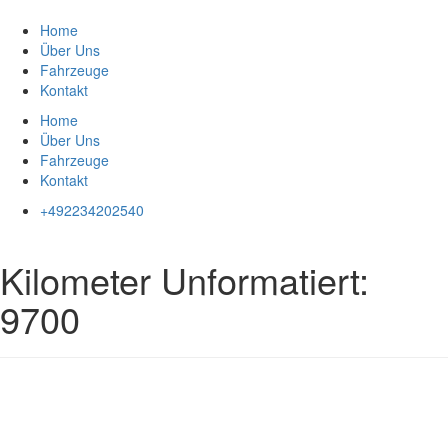
Zum
Inhalt
Home
springen
Über Uns
Fahrzeuge
Kontakt
Home
Über Uns
Fahrzeuge
Kontakt
+492234202540
Kilometer Unformatiert:
9700
Impressum
|
Datenschutz