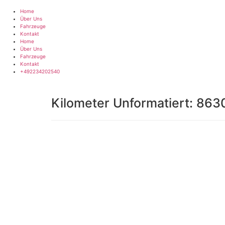
Zum
Inhalt
Home
springen
Über Uns
Fahrzeuge
Kontakt
Home
Über Uns
Fahrzeuge
Kontakt
+492234202540
Kilometer Unformatiert:
863
Impressum
|
Datenschutz