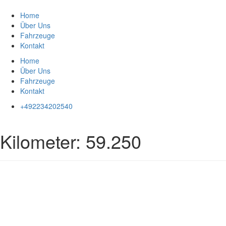
Zum
Inhalt
Home
springen
Über Uns
Fahrzeuge
Kontakt
Home
Über Uns
Fahrzeuge
Kontakt
+492234202540
Kilometer:
59.250
Impressum
|
Datenschutz