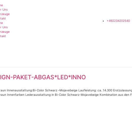
me
r Uns
rzeuge
takt
+492234202540
me
r Uns
rzeuge
takt
ESIGN-PAKET-ABGAS*LED*INNO
Braun Innenausstattung:Bi-Color Schwarz –Mojavebeige Laufleistung: ca. 14.300 Erstzulassu
– Braun Innenfarben Lederausstattung in Bi-Color Schwarz-Mojavebeige Kombination aus den