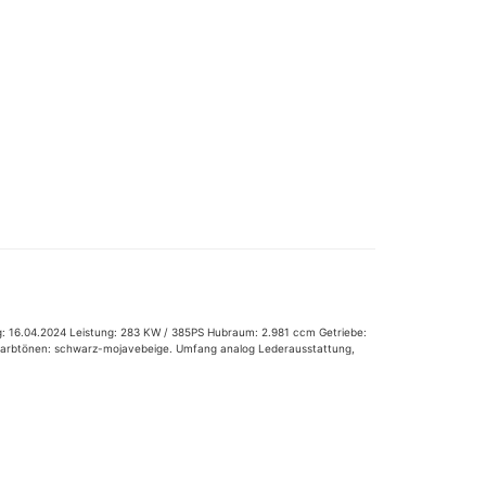
ng: 16.04.2024 Leistung: 283 KW / 385PS Hubraum: 2.981 ccm Getriebe:
 Farbtönen: schwarz-mojavebeige. Umfang analog Lederausstattung,