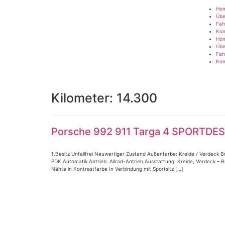
Ho
Übe
Fah
Kon
Ho
Übe
Fah
Kon
Kilometer:
14.300
Porsche 992 911 Targa 4 SPORTD
1.Besitz Unfallfrei Neuwertiger Zustand Außenfarbe: Kreide / Verdeck 
PDK Automatik Antrieb: Allrad-Antrieb Ausstattung: Kreide, Verdeck 
Nähte in Kontrastfarbe In Verbindung mit Sportsitz […]
Impressum
|
Datenschutz