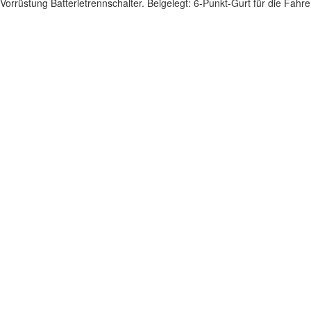
Vorrüstung Batterietrennschalter. Beigelegt: 6-Punkt-Gurt für die Fahr
Impressum
|
Datenschutz