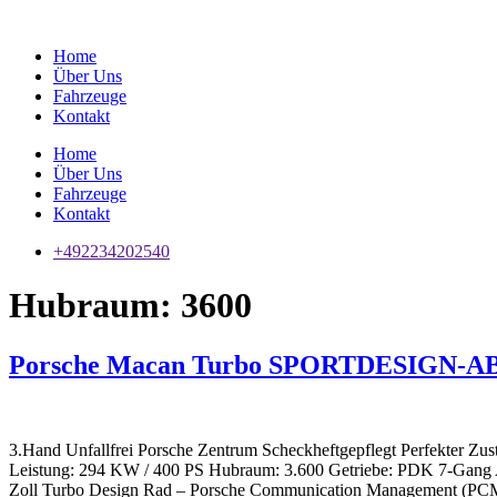
Zum
Inhalt
Home
springen
Über Uns
Fahrzeuge
Kontakt
Home
Über Uns
Fahrzeuge
Kontakt
+492234202540
Hubraum:
3600
Porsche Macan Turbo SPORTDESIGN
3.Hand Unfallfrei Porsche Zentrum Scheckheftgepflegt Perfekter Zus
Leistung: 294 KW / 400 PS Hubraum: 3.600 Getriebe: PDK 7-Gang Ant
Zoll Turbo Design Rad – Porsche Communication Management (PCM)