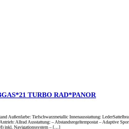
-ABGAS*21 TURBO RAD*PANOR
tand Außenfarbe: Tiefschwarzmetallic Innenausstattung: LederSattelbr
rieb: Allrad Ausstattung: – Abstandsregeltempostat – Adaptive Sport
 inkl. Navigationssystem – […]