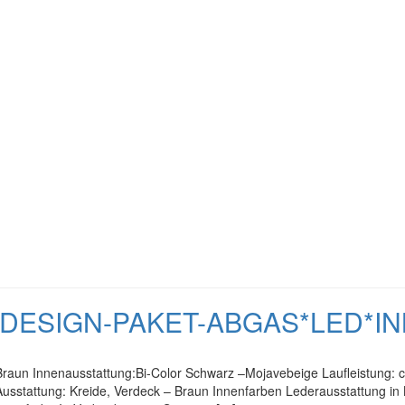
ORTDESIGN-PAKET-ABGAS*LED*I
k Braun Innenausstattung:Bi-Color Schwarz –Mojavebeige Laufleistung:
Ausstattung: Kreide, Verdeck – Braun Innenfarben Lederausstattung i