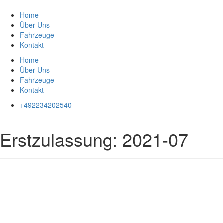
Zum
Inhalt
Home
springen
Über Uns
Fahrzeuge
Kontakt
Home
Über Uns
Fahrzeuge
Kontakt
+492234202540
Erstzulassung:
2021-07
Impressum
|
Datenschutz