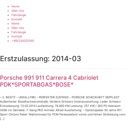
Zum
Inhalt
Home
springen
Über Uns
Fahrzeuge
Kontakt
Home
Über Uns
Fahrzeuge
Kontakt
+492234202540
Erstzulassung:
2014-03
Porsche 991 911 Carrera 4 Cabriolet
PDK*SPORTABGAS*BOSE*
– 2. BESITZ – UNFALLFREI – PERFEKTER ZUSTAND – PORSCHE SCHECKHEFT GEPFLEGT
Außenfarbe: Basaltschwarzmetallic Verdeck Schwarz Innenausstattung: Leder Schwarz
Erstzulassung: 13.03.2014 Laufleistung: 76.800 KM Leistung: 257 KW / 350 PS Hubraum:
3436 cm Getriebe: 7-Gang PKD Antrieb: Allrad Ausstattung: – Optionspaket 50 Jahre 911
Sport-Chrono Paket Telefonmodul für PCM Parkassistent vorne und hinten Sitzheizung vorn
[…]
Impressum
|
Datenschutz