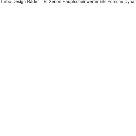
Turbo Design Räder – Bi-Xenon Hauptscheinwerfer inkl.Porsche Dynam
Impressum
|
Datenschutz