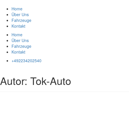
Zum
Inhalt
Home
springen
Über Uns
Fahrzeuge
Kontakt
Home
Über Uns
Fahrzeuge
Kontakt
+492234202540
Autor:
Tok-Auto
Impressum
|
Datenschutz