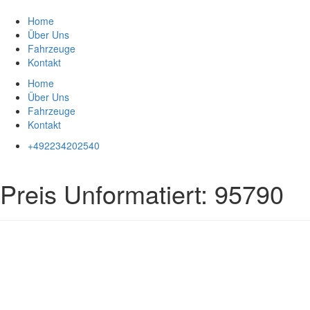
Zum
Inhalt
Home
springen
Über Uns
Fahrzeuge
Kontakt
Home
Über Uns
Fahrzeuge
Kontakt
+492234202540
Preis Unformatiert:
95790
Impressum
|
Datenschutz