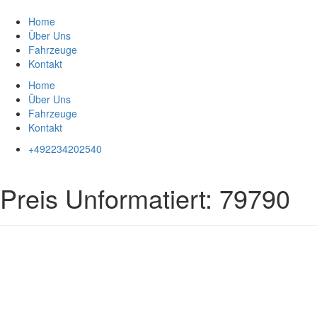
Zum
Inhalt
Home
springen
Über Uns
Fahrzeuge
Kontakt
Home
Über Uns
Fahrzeuge
Kontakt
+492234202540
Preis Unformatiert:
79790
Impressum
|
Datenschutz