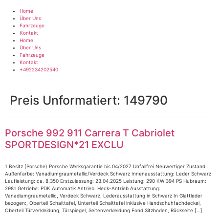
Zum
Inhalt
Home
springen
Über Uns
Fahrzeuge
Kontakt
Home
Über Uns
Fahrzeuge
Kontakt
+492234202540
Preis Unformatiert:
149790
Porsche 992 911 Carrera T Cabriolet
SPORTDESIGN*21 EXCLU
1.Besitz (Porsche) Porsche Werksgarantie bis 04/2027 Unfallfrei Neuwertiger Zustand
Außenfarbe: Vanadiumgraumetallic/Verdeck Schwarz Innenausstattung: Leder Schwarz
Laufleistung: ca. 8.350 Erstzulassung: 23.04.2025 Leistung: 290 KW 394 PS Hubraum:
2981 Getriebe: PDK Automatik Antrieb: Heck-Antrieb Ausstattung:
Vanadiumgraumetallic, Verdeck Schwarz, Lederausstattung in Schwarz In Glattleder
bezogen:, Oberteil Schalttafel, Unterteil Schalttafel inklusive Handschuhfachdeckel,
Oberteil Türverkleidung, Türspiegel, Seitenverkleidung Fond Sitzboden, Rückseite […]