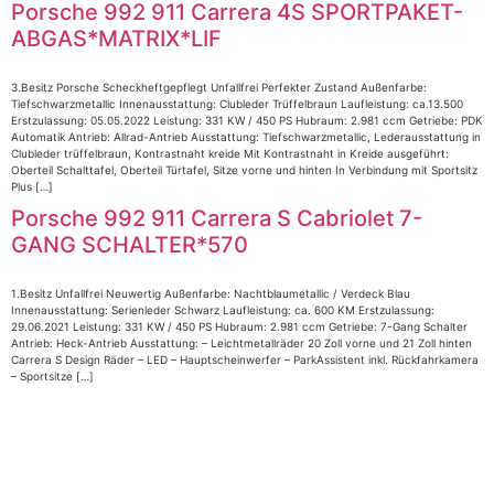
Porsche 992 911 Carrera 4S SPORTPAKET-
ABGAS*MATRIX*LIF
3.Besitz Porsche Scheckheftgepflegt Unfallfrei Perfekter Zustand Außenfarbe:
Tiefschwarzmetallic Innenausstattung: Clubleder Trüffelbraun Laufleistung: ca.13.500
Erstzulassung: 05.05.2022 Leistung: 331 KW / 450 PS Hubraum: 2.981 ccm Getriebe: PDK
Automatik Antrieb: Allrad-Antrieb Ausstattung: Tiefschwarzmetallic, Lederausstattung in
Clubleder trüffelbraun, Kontrastnaht kreide Mit Kontrastnaht in Kreide ausgeführt:
Oberteil Schalttafel, Oberteil Türtafel, Sitze vorne und hinten In Verbindung mit Sportsitz
Plus […]
Porsche 992 911 Carrera S Cabriolet 7-
GANG SCHALTER*570
1.Besitz Unfallfrei Neuwertig Außenfarbe: Nachtblaumetallic / Verdeck Blau
Innenausstattung: Serienleder Schwarz Laufleistung: ca. 600 KM Erstzulassung:
29.06.2021 Leistung: 331 KW / 450 PS Hubraum: 2.981 ccm Getriebe: 7-Gang Schalter
Antrieb: Heck-Antrieb Ausstattung: – Leichtmetallräder 20 Zoll vorne und 21 Zoll hinten
Carrera S Design Räder – LED – Hauptscheinwerfer – ParkAssistent inkl. Rückfahrkamera
– Sportsitze […]
Impressum
|
Datenschutz