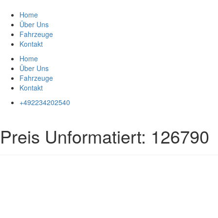
Zum
Inhalt
Home
springen
Über Uns
Fahrzeuge
Kontakt
Home
Über Uns
Fahrzeuge
Kontakt
+492234202540
Preis Unformatiert:
126790
Impressum
|
Datenschutz