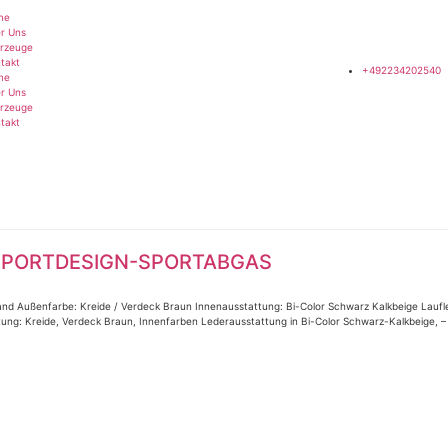
me
r Uns
rzeuge
takt
+492234202540
me
r Uns
rzeuge
takt
et SPORTDESIGN-SPORTABGAS
tand Außenfarbe: Kreide / Verdeck Braun Innenausstattung: Bi-Color Schwarz Kalkbeige Laufle
ung: Kreide, Verdeck Braun, Innenfarben Lederausstattung in Bi-Color Schwarz-Kalkbeige, – 