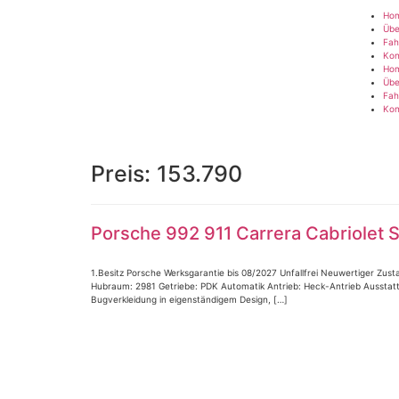
Ho
Übe
Fah
Kon
Ho
Übe
Fah
Kon
Preis:
153.790
Porsche 992 911 Carrera Cabriol
1.Besitz Porsche Werksgarantie bis 08/2027 Unfallfrei Neuwertiger Zus
Hubraum: 2981 Getriebe: PDK Automatik Antrieb: Heck-Antrieb Ausstatt
Bugverkleidung in eigenständigem Design, […]
Impressum
|
Datenschutz