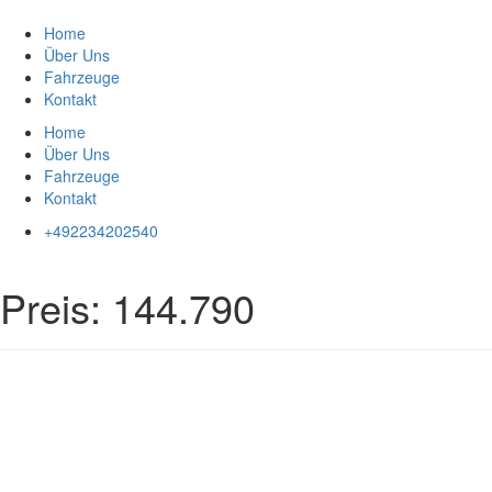
Zum
Inhalt
Home
springen
Über Uns
Fahrzeuge
Kontakt
Home
Über Uns
Fahrzeuge
Kontakt
+492234202540
Preis:
144.790
Impressum
|
Datenschutz