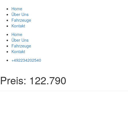
Zum
Inhalt
Home
springen
Über Uns
Fahrzeuge
Kontakt
Home
Über Uns
Fahrzeuge
Kontakt
+492234202540
Preis:
122.790
Impressum
|
Datenschutz