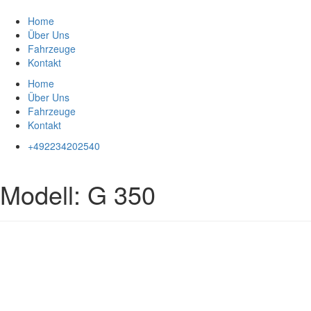
Zum
Inhalt
Home
springen
Über Uns
Fahrzeuge
Kontakt
Home
Über Uns
Fahrzeuge
Kontakt
+492234202540
Modell:
G 350
Impressum
|
Datenschutz