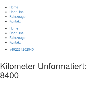
Zum
Inhalt
Home
springen
Über Uns
Fahrzeuge
Kontakt
Home
Über Uns
Fahrzeuge
Kontakt
+492234202540
Kilometer Unformatiert:
8400
Impressum
|
Datenschutz