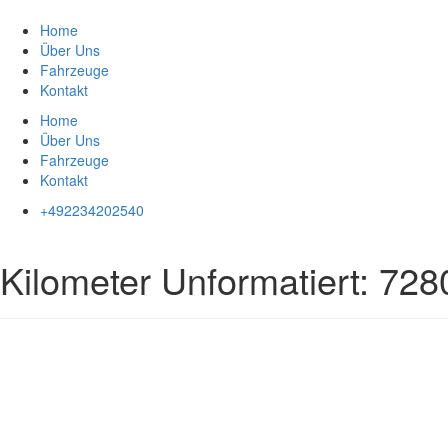
Zum
Inhalt
Home
springen
Über Uns
Fahrzeuge
Kontakt
Home
Über Uns
Fahrzeuge
Kontakt
+492234202540
Kilometer Unformatiert:
728
Impressum
|
Datenschutz