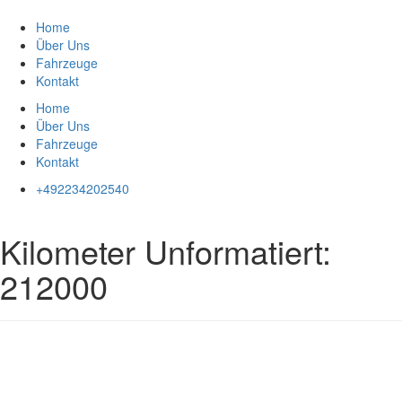
Zum
Inhalt
Home
springen
Über Uns
Fahrzeuge
Kontakt
Home
Über Uns
Fahrzeuge
Kontakt
+492234202540
Kilometer Unformatiert:
212000
Impressum
|
Datenschutz