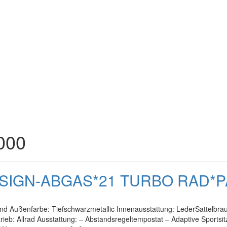
000
DESIGN-ABGAS*21 TURBO RAD*
and Außenfarbe: Tiefschwarzmetallic Innenausstattung: LederSattelbra
eb: Allrad Ausstattung: – Abstandsregeltempostat – Adaptive Sportsit