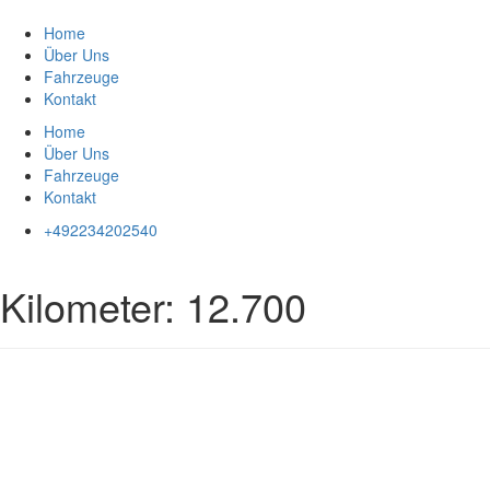
Zum
Inhalt
Home
springen
Über Uns
Fahrzeuge
Kontakt
Home
Über Uns
Fahrzeuge
Kontakt
+492234202540
Kilometer:
12.700
Impressum
|
Datenschutz