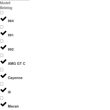
Modell
Beliebig
964
991
992
AMG GT C
Cayenne
i8
Macan