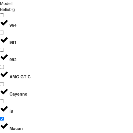
Modell
Beliebig
964
991
992
AMG GT C
Cayenne
i8
Macan