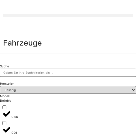
Fahrzeuge
Suche
Hersteller
Modell
Beliebig
964
991