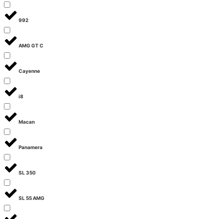
992
AMG GT C
Cayenne
i8
Macan
Panamera
SL 350
SL 55 AMG