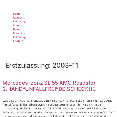
Home
Über Uns
Fahrzeuge
Kontakt
Home
Über Uns
Fahrzeuge
Kontakt
Erstzulassung:
2003-11
Mercedes-Benz SL 55 AMG Roadster
2.HAND*UNFALLFREI*DB SCHECKHE
2.BESITZ UNFALLFREI MERCEDES-BENZ SCHECKHEFTGEPFLEGT PERFEKTER ZUSTAND
Aussenfarbe: Brillantsilbermetallic Innenausstattung: Leder Schwarz / Anthrazit
Laufleistung: 86.900 Erstzulassung: 24.11.2003 Leistung: 368 KW / 367 PS Hubraum:
5439 ccm Getriebe: Automatisch 5-Gang Antrieb: Heck-Antrieb Ausstattung: – COMAND
Navigationssystem – Multikontursitz für Fahrersitz – Multikontursitz für Beifahrersitz –