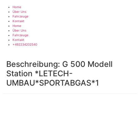
Zum
Inhalt
Home
springen
Über Uns
Fahrzeuge
Kontakt
Home
Über Uns
Fahrzeuge
Kontakt
+492234202540
Beschreibung:
G 500 Modell
Station *LETECH-
UMBAU*SPORTABGAS*1
Impressum
|
Datenschutz